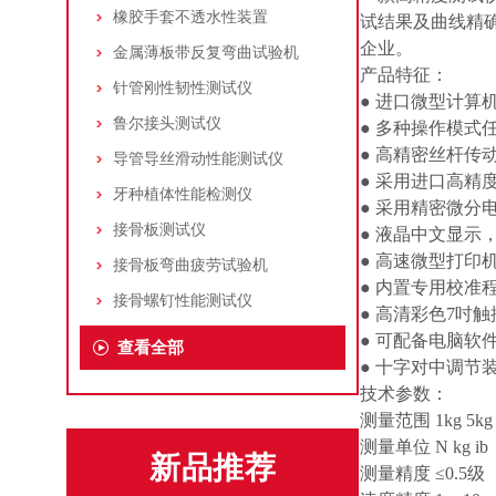
橡胶手套不透水性装置
试结果及曲线精
企业。
金属薄板带反复弯曲试验机
产品特征：
针管刚性韧性测试仪
● 进口微型计
鲁尔接头测试仪
● 多种操作模
● 高精密丝杆传
导管导丝滑动性能测试仪
● 采用进口高精
牙种植体性能检测仪
● 采用精密微
接骨板测试仪
● 液晶中文显示
● 高速微型打
接骨板弯曲疲劳试验机
● 内置专用校
接骨螺钉性能测试仪
● 高清彩色7吋
● 可配备电脑软
查看全部
● 十字对中调节
技术参数：
测量范围 1kg 5k
测量单位 N kg i
新品推荐
测量精度 ≤0.5级