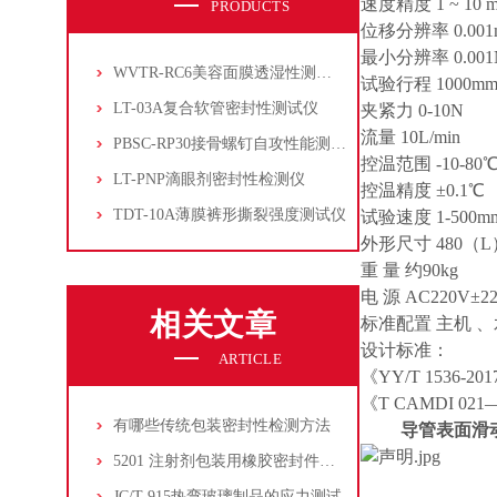
速度精度 1 ~ 10 mm
PRODUCTS
位移分辨率 0.001
最小分辨率 0.001
WVTR-RC6美容面膜透湿性测试仪
试验行程 1000m
LT-03A复合软管密封性测试仪
夹紧力 0-10N
流量 10L/min
PBSC-RP30接骨螺钉自攻性能测试‌仪
控温范围 -10-80
LT-PNP滴眼剂密封性检测仪
控温精度 ±0.1℃
TDT-10A薄膜裤形撕裂强度测试仪
试验速度 1-500m
外形尺寸 480（L）
重 量 约90kg
电 源 AC220V±2
相关文章
标准配置 主机 
设计标准：
ARTICLE
《YY/T 153
《T CAMDI 0
有哪些传统包装密封性检测方法
导管表
5201 注射剂包装用橡胶密封件通则-胶塞穿刺力
JC/T 915热弯玻璃制品的应力测试