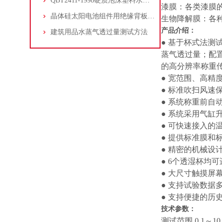
QBT2411-1998硬质泡沫塑料水蒸气透过性能的测定
漆膜：各类漆膜
晶体硅太阳电池组件用绝缘背板水蒸气透过率电解传感器法
生物降解膜：各
产品介绍：
建筑用品水蒸气透过量测试方法
● 基于杯式法测
蒸气透过量；配
的高分辨率称重
● 宽范围、高精
● 标准吹扫风速
● 系统称重前自
● 系统采用气缸
● 可快速接入的
● 提供标准膜
● 精密的机械
● 6个透湿杯均
● 大尺寸触摸屏
● 支持试验数据
● 支持便捷的历
技术参数：
测试范围 0.1～10，