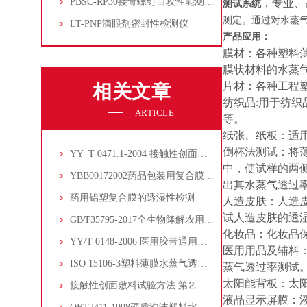
PBSC-RP30接骨螺钉自攻性能测试‌仪
，专业、
测试系统
测定。通过对水蒸
LT-PNP滴眼剂密封性检测仪
产品应用：
膜材：各种塑料
膜状材料的水蒸
片材：各种工程塑
相关文章
纺织品:用于纺
ARTICLE
等。
纸张、纸板：适
倒杯法测试：将
YY_T 0471.1-2004 接触性创面敷料试验方法 第1部分_液体吸收性
中，使试样的两
YBB00172002药品包装用复合膜、袋的阻隔性能
出其水蒸气透过
药用铝塑复合膜的透湿性检测
人造皮肤：人造
试人造皮肤的透
GB∕T35795-2017全生物降解农用地面覆盖薄膜的水蒸气透过率测试
化妆品：化妆品保
YY/T 0148-2006 医用胶带通用要求附录C水蒸气透过性试验方法
医用用品及辅料
ISO 15106-3塑料薄膜水蒸气透过率测定第三部分电解检测传感器方法
蒸气透过率测试
太阳能背板：太
接触性创面敷料试验方法 第⒉部分:透气膜敷料水蒸气透过率
液晶显示屏膜：液