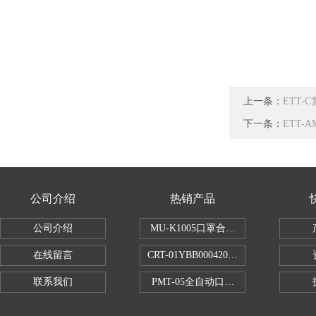
上一条：
ETT
下一条：
ETT-
公司介绍
热销产品
公司介绍
MU-K1005口罩合成血液穿透试验仪
在线留言
CRT-01YBB00042005数显式安瓿瓶
联系我们
PMT-05全自动口红折断力测试仪