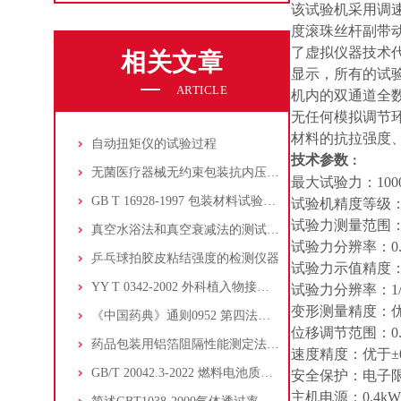
该试验机采用调
度滚珠丝杆副带动
了虚拟仪器技术
相关文章
显示，所有的试
ARTICLE
机内的双通道全
无任何模拟调节
材料的抗拉强度
自动扭矩仪的试验过程
技术参数
：
无菌医疗器械无约束包装抗内压破坏符合YYT 0681.3-2010标准
最大试验力：100
GB T 16928-1997 包装材料试验方法 透湿率
试验机精度等级：0
试验力测量范围：1-
真空水浴法和真空衰减法的测试原理和设备选择
试验力分辨率：0.
乒乓球拍胶皮粘结强度的检测仪器
试验力示值精度：优
YY T 0342-2002 外科植入物接骨板四点弯曲的测定
试验力分辨率：1/
变形测量精度：优于
《中国药典》通则0952 第四法黏着力测定法
位移调节范围：0.1
药品包装用铝箔阻隔性能测定法-杯式法
速度精度：优于±0
GB/T 20042.3-2022 燃料电池质子交换膜透气性测试方法
安全保护：电子
主机电源：0.4kW, 