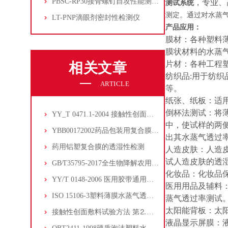
PBSC-RP30接骨螺钉自攻性能测试‌仪
，专业、
测试系统
测定。通过对水蒸
LT-PNP滴眼剂密封性检测仪
产品应用：
膜材：各种塑料
膜状材料的水蒸
片材：各种工程塑
相关文章
纺织品:用于纺
ARTICLE
等。
纸张、纸板：适
倒杯法测试：将
YY_T 0471.1-2004 接触性创面敷料试验方法 第1部分_液体吸收性
中，使试样的两
YBB00172002药品包装用复合膜、袋的阻隔性能
出其水蒸气透过
药用铝塑复合膜的透湿性检测
人造皮肤：人造
试人造皮肤的透
GB∕T35795-2017全生物降解农用地面覆盖薄膜的水蒸气透过率测试
化妆品：化妆品保
YY/T 0148-2006 医用胶带通用要求附录C水蒸气透过性试验方法
医用用品及辅料
ISO 15106-3塑料薄膜水蒸气透过率测定第三部分电解检测传感器方法
蒸气透过率测试
太阳能背板：太
接触性创面敷料试验方法 第⒉部分:透气膜敷料水蒸气透过率
液晶显示屏膜：液