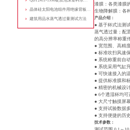
QBT2411-1998硬质泡沫塑料水蒸气透过性能的测定
漆膜：各类漆膜
晶体硅太阳电池组件用绝缘背板水蒸气透过率电解传感器法
生物降解膜：各
产品介绍：
建筑用品水蒸气透过量测试方法
● 基于杯式法测
蒸气透过量；配
的高分辨率称重
● 宽范围、高精
● 标准吹扫风速
● 系统称重前自
● 系统采用气缸
● 可快速接入的
● 提供标准膜
● 精密的机械
● 6个透湿杯均
● 大尺寸触摸屏
● 支持试验数据
● 支持便捷的历
技术参数：
测试范围 0.1～10，