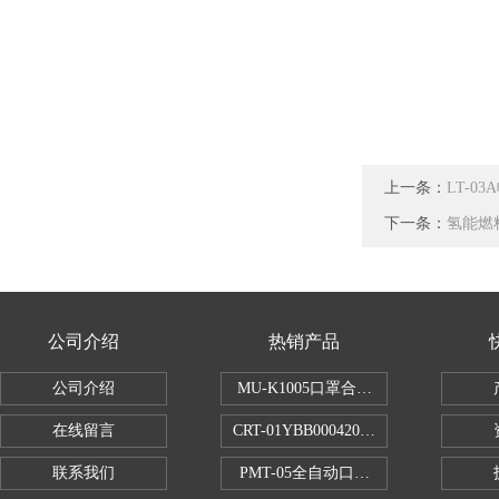
上一条：
LT-
下一条：
氢能燃
公司介绍
热销产品
公司介绍
MU-K1005口罩合成血液穿透试验仪
在线留言
CRT-01YBB00042005数显式安瓿瓶
联系我们
PMT-05全自动口红折断力测试仪