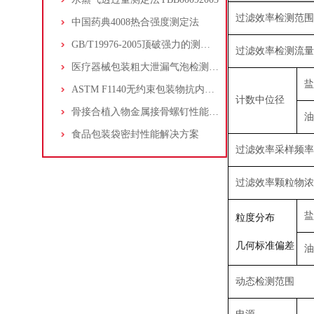
过滤效率检测范围
中国药典4008热合强度测定法
GB/T19976-2005顶破强力的测定-钢球法
过滤效率检测流量
医疗器械包装粗大泄漏气泡检测方法
盐
ASTM F1140无约束包装物抗内部加压损坏的试验方法
计数中位径
骨接合植入物金属接骨螺钉性能测试仪技术详解
油
食品包装袋密封性能解决方案
过滤效率采样频率
过滤效率颗粒物浓
盐
粒度分布
几何标准偏差
油
动态检测范围