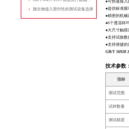
●可快速接
●提供标准
微生物侵入密封性的测试设备选择
●精密的机
●6个透湿杯
●大尺寸触
●支持试验
●支持便捷
GB/T 169
技术参数
指标
测试范围
试样数量
测试精度