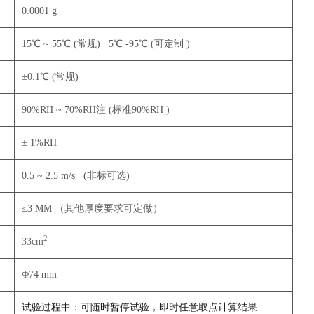
0.0001 g
15℃ ~ 55℃ (常规) 5℃ -95℃ (可定制 )
±0.1℃ (常规)
90%RH ~ 70%RH注 (标准90%RH )
± 1%RH
0.5 ~ 2.5 m/s (非标可选)
≤3 MM （其他厚度要求可定做）
2
33cm
Φ74 mm
试验过程中：可随时暂停试验，即时任意取点计算结果