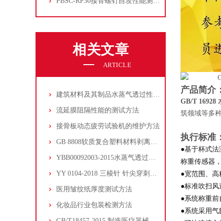
PBSC-RP30接骨螺钉自攻性能测试‌仪
相关文章
ARTICLE
产品简介
建筑材料及其制品水蒸气透过性能试验方法
GB/T 169
流延膜阻隔性能的测试方法
筑领域等多
接骨板动态疲劳试验机的维护方法
执行标准
GB 8808软质复合塑料材料剥离试验方法
●基于杯式法
YBB00092003-2015水蒸气透过量测定法第二法电解分析法
称重传感器
YY 0104-2018 三棱针 针尖穿刺力与针体 - 针柄连接牢固度测试方法
●宽范围、高
●标准吹扫
医用皱纹纸厚度测试方法
●系统称重
化妆品行业包装检测方法
●系统采用
GB/T18457-2015 制造医疗器械用不锈钢针管刚性韧性测试仪