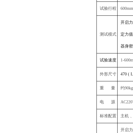
试验行程
600m
开启力
测试模式
定力值
器身密
试验速度
1-60
外形尺寸
470 ( 
重 量
约90kg
电 源
AC220
标准配置
主机 
开启力