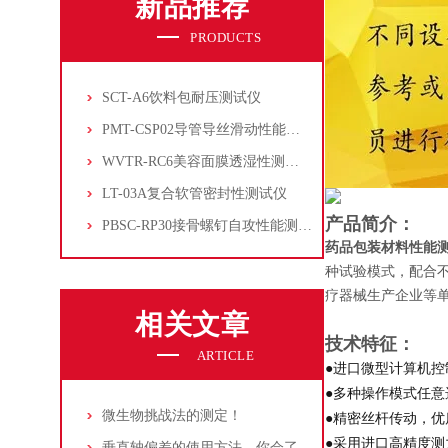
新品推荐
PRODUCTS
SCT-A6饮料包耐压测试仪
PMT-CSP02导管导丝滑动性能测试仪
WVTR-RC6美容面膜透湿性测试仪
LT-03A复合软管密封性测试仪
产品简介：
PBSC-RP30接骨螺钉自攻性能测试‌仪
药品包装材料性能
种试验模式，配合
疗器械生产企业等
相关文章
技术特征：
ARTICLE
●进口微型计算机
●多种操作模式任
微生物挑战法的测定！
●精密丝杆传动，
●采用进口高精度测
垂直轴偏差的使用方法，你会了吗？