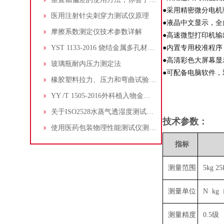
●采用精密微分电
医用注射针尖刺穿力测试仪原理
●液晶中文显示，
摩擦系数测定仪技术参数详解
●高速微型打印机
YST 1133-2016 烧结金属多孔材料 拉伸性能的测定
●内置专用校准程序
●高清彩色大屏幕
玻璃瓶耐内压力测定法
●可配备电脑软件，
橡胶塑料拉力、压力和弯曲试验机(恒速驱动)技术规范
YY /T 1505-2016外科植入物金属接骨螺钉 自攻性能试验
关于ISO2528水蒸气透湿度测试仪（重量法）的解析
技术参数：
使用医药包装物理性能测试仪测试卡式瓶的定力值
指标
测量范围
5kg 
测量单位
N kg 
测量精度
0.5级