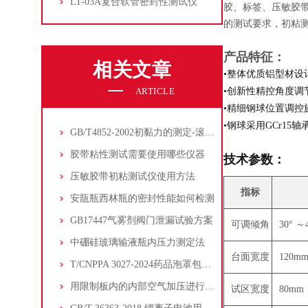
LT-03A复合软管密封性测试仪
胶、标签、压敏胶带
的测试要求，初粘
产品特征：
相关文章
•整体优质铝型材设
ARTICLE
•创新性精控角度调
•精细钢球位置调控
•钢球采用GCr15
GB/T4852-2002初黏力的测定-滚球法
胶带粘性测试需要使用哪些仪器
技术参数：
压敏胶带初粘测试仪使用方法
指标
安瓿瓶西林瓶的密封性能如何检测
GB17447气雾剂阀门泄漏试验方案
可调倾角
30° ～
中硼硅玻璃输液瓶内压力测定法
台面宽度
120m
T/CNPPA 3027-2024药品泡罩包装应用指南
用限制板内的内部空气加压进行软包装密封的爆破试验
试区宽度
80mm