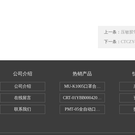
上一条：
压敏胶
下一条：
CTCZ
公司介绍
热销产品
公司介绍
MU-K1005口罩合成血液穿透试验仪
在线留言
CRT-01YBB00042005数显式安瓿瓶
联系我们
PMT-05全自动口红折断力测试仪