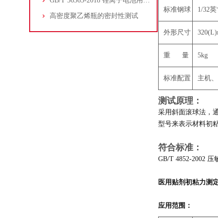
GB/T 36363-2018 锂离子电池用聚烯烃隔膜透气度测定
标准钢球
1/32
高密度聚乙烯瓶的密封性测试
外形尺寸
320(L
重 量
5kg
标准配置
主机、
测试原理：
采用斜面滚球法，
型号来表示材料初
符合标准：
GB/T 4852-2
医用贴剂初粘力测
应用范围：