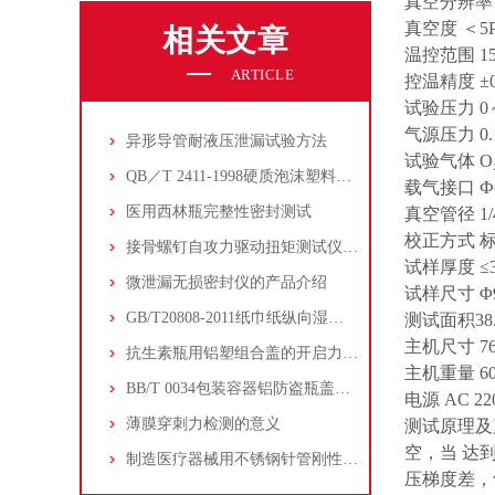
真空分辨率 0
真空度 ＜5P
相关文章
温控范围 15
ARTICLE
控温精度 ±0
试验压力 0～
气源压力 0.1
异形导管耐液压泄漏试验方法
试验气体 O
QB／T 2411-1998硬质泡沫塑料水蒸气透过性能的测定：
载气接口 Ф
医用西林瓶完整性密封测试
真空管径 1/
校正方式 
接骨螺钉自攻力驱动扭矩测试仪的功能特点和测试方法
试样厚度 ≤
微泄漏无损密封仪的产品介绍
试样尺寸 Φ
GB/T20808-2011纸巾纸纵向湿抗张强度
测试面积
38
主机尺寸 765m
抗生素瓶用铝塑组合盖的开启力、撕开力
主机重量 6
BB/T 0034包装容器铝防盗瓶盖扭力测试
电源 AC 22
薄膜穿刺力检测的意义
测试原理及
空，当 达
制造医疗器械用不锈钢针管刚性、韧性试验条件
压梯度差，