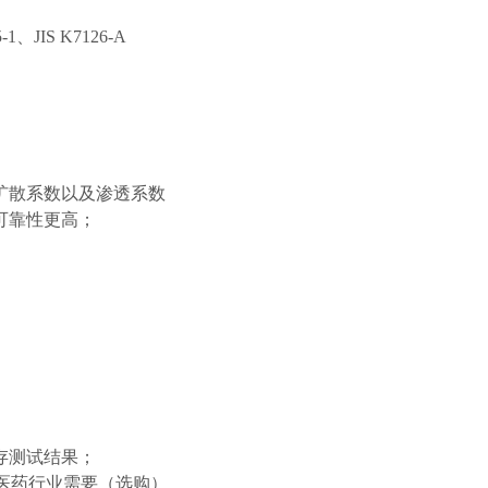
1、JIS K7126-A
扩散系数以及渗透系数
可靠性更高；
存测试结果；
*医药行业需要（选购）