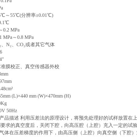
.1Pa
a
℃～55℃(分辨率±0.01℃)
.1℃
0.2 MPa
 MPa～0.8 MPa
₂、N₂、CO₂或者其它气体
6
4"
标准膜校正、真空传感器外校
3mm
97mm
.48cm²
m (L)×440 mm (W)×470mm (H)
0Kg
0V 50Hz
产品描述 利用压差法的原理设计，将预先处理好的试样放置在
到要求的真空度后，关闭下腔，向高压腔（上腔）充入一定的试验
气体在压差梯度的作用下，由高压侧（上腔）向真空侧（下腔）