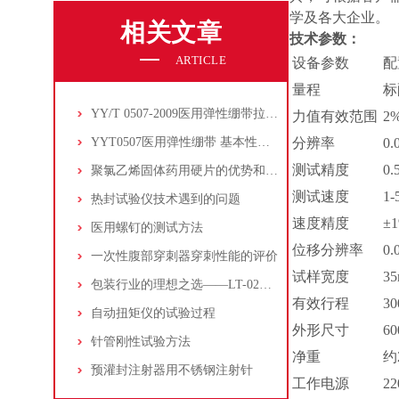
学及各大企业。
相关文章
技术参数：
ARTICLE
设备参数
配
量程
标
YY/T 0507-2009医用弹性绷带拉伸长度,拉伸率和回复率测试方法
力值有效范围
2
YYT0507医用弹性绷带 基本性能参数表征及试验方法
分辨率
0.
测试精度
0.
聚氯乙烯固体药用硬片的优势和测试
测试速度
1
热封试验仪技术遇到的问题
速度精度
±
医用螺钉的测试方法
位移分辨率
0.
一次性腹部穿刺器穿刺性能的评价
试样宽度
3
包装行业的理想之选——LT-02P密封性试验仪
有效行程
3
自动扭矩仪的试验过程
外形尺寸
6
针管刚性试验方法
净重
约
预灌封注射器用不锈钢注射针
工作电源
22