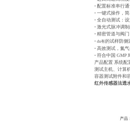
·
配置标准串行通
·
一键式操作，简
·
全自动测试：设
·
激光式脉冲调制
·
精密管道与阀门
·
的试样防侧
du有
·
高效测试，氮气
·
符合中国 GM
产品配置
系统配置
测试主机、计算
容器测试附件和
红外传感器法透
产品