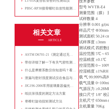
LT-03A复合软管密封性测试仪
技术参数
型号 WVTR-E4
PBSC-RP30接骨螺钉自攻性能测试‌仪
测量范围（膜） 测试
试样数量 4
分辨率 0.001 g/(m2
样品尺寸 Φ30mm-
相关文章
测试面积 50.24 c
ARTICLE
试样厚度 ≤3mm
测试模式 四腔数
温控范围 5℃～65
ASTM D6701-21《测定通过无纺布和塑料屏障的水蒸气透过率的标准测试方法》
控温精度 ±0.1℃
带你详细了解一下有关气密性测试仪的小知识！
控湿范围 0～100
什么是摩擦系数仪你知道吗？看看本篇吧
控湿精度 ±1%RH
载 气 99.99
泄漏与密封强度测试仪在食品与医药包装中的作用
载气流量
0~100
JJG196-2006常用玻璃量器偏光应力
气
源压力
≥0.28MP
纸抗张强度的测定方法方案
接口尺寸
1/8"
校
主机尺寸 6
50mm 
脊椎钉旋动扭矩测试方法
主
机重量 7
0Kg