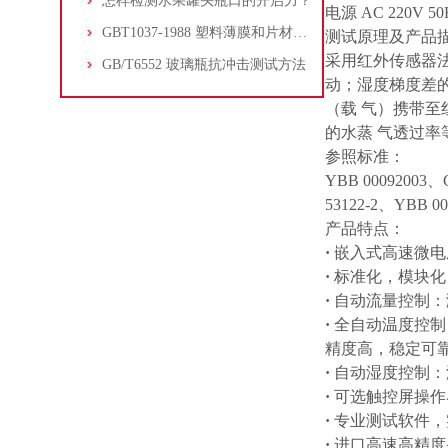
怎样检测水果罐头瓶口的开启力？
电源
AC 220V 50
GBT1037-1988 塑料薄膜和片材透水蒸气性试验方法 杯式法
测试原理及产品描
采用红外传感器
GB/T6552 玻璃瓶抗冲击测试方法
动；湿度梯度差
（载
气）携带至
的水蒸
气透过率
参照标准：
YBB 00092003、
53122-2、YBB 00
产品特点
：
·
嵌入式高速微电
·
标准化，模块化
·
自动流量控制：
·
全自动温度控制
精度高，稳定可
·
自动湿度控制：
·
可选触控屏操作
·
专业测试软件，
·
进口高速高精度